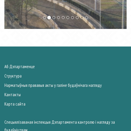
Аб Дэпартаменце
Структура
Нарматыўныя прававыя акты у галiне будаўнічага нагляду
Кантакты
Карта сайта
Спецыялiзаваная iнспекцыя Дэпартамента кантролю і нагляду за
будаўніцтвам