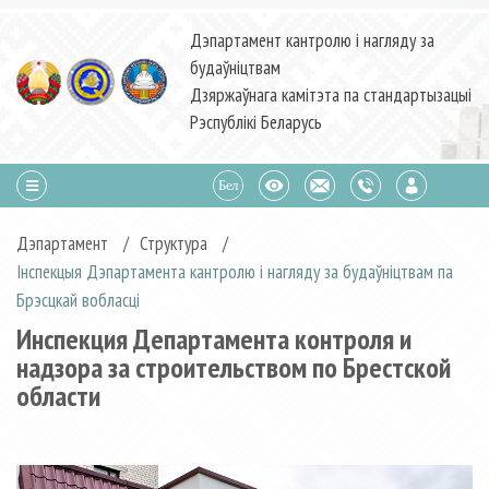
Дэпартамент кантролю і нагляду за
будаўніцтвам
Дзяржаўнага камітэта па стандартызацыі
Рэспублікі Беларусь
Дэпартамент
/
Структура
/
Інспекцыя Дэпартамента кантролю і нагляду за будаўніцтвам па
Брэсцкай вобласцi
Инспекция Департамента контроля и
надзора за строительством по Брестской
области