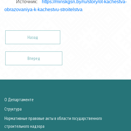
Источник:
https://minskgsn.by/ru/story/ot-kachestva-
obrazovaniya-k-kachestvu-stroitelstva
Назад
Вперед
О Департаменте
Структура
Нормативные правовые акты в области государственного
строительного надзора